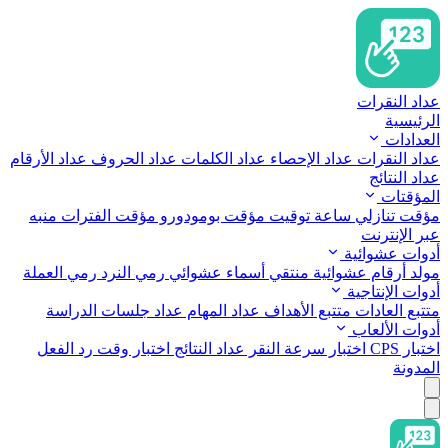
عداد النقرات
الرئيسية
العدادات
عداد النقرات
عداد الإحصاء
عداد الكلمات
عداد الحروف
عداد الأرقام
عداد النتائج
المؤقتات
مؤقت تنازلي
ساعة توقيت
مؤقت بومودورو
مؤقت الفترات
منبه
عبر الإنترنت
أدوات عشوائية
مولد أرقام عشوائية
منتقي أسماء عشوائي
رمي النرد
رمي العملة
أدوات الإنتاجية
متتبع العادات
متتبع الأهداف
عداد المهام
عداد جلسات الدراسة
أدوات الألعاب
اختبار CPS
اختبار سرعة النقر
عداد النتائج
اختبار وقت رد الفعل
المدونة