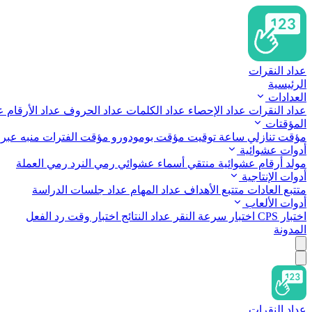
عداد النقرات
الرئيسية
العدادات
عداد النقرات
عداد الإحصاء
عداد الكلمات
عداد الحروف
عداد الأرقام
عد
المؤقتات
مؤقت تنازلي
ساعة توقيت
مؤقت بومودورو
مؤقت الفترات
منبه عبر 
أدوات عشوائية
مولد أرقام عشوائية
منتقي أسماء عشوائي
رمي النرد
رمي العملة
أدوات الإنتاجية
متتبع العادات
متتبع الأهداف
عداد المهام
عداد جلسات الدراسة
أدوات الألعاب
اختبار CPS
اختبار سرعة النقر
عداد النتائج
اختبار وقت رد الفعل
المدونة
عداد النقرات