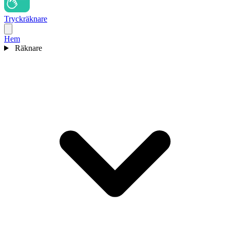
Tryckräknare
Hem
Räknare