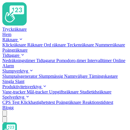
Tryckräknare
Hem
Räknare
Klickräknare
Räknare
Ord räknare
Teckenräknare
Nummerräknare
Poängräknare
Tidtagare
Nedräkningstimer
Tidtagarur
Pomodoro-timer
Intervalltimer
Online
Alarm
Slumpverktyg
Slumptalsgenerator
Slumpmässig Namnväljare
Tärningskastare
Singla Slant
Produktivitetsverktyg
Vane-tracker
Mål-tracker
Uppgiftsräknare
Studietidsräknare
Spelverktyg
CPS Test
Klickhastighetstest
Poängräknare
Reaktionstidstest
Blogg