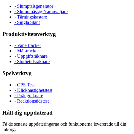
›
Slumptalsgenerator
›
Slumpmässig Namnväljare
›
Tärningskastare
›
Singla Slant
Produktivitetsverktyg
›
Vane-tracker
›
Mål-tracker
›
Uppgiftsräknare
›
Studietidsräknare
Spelverktyg
›
CPS Test
›
Klickhastighetstest
›
Poängräknare
›
Reaktionstidstest
Håll dig uppdaterad
Få de senaste uppdateringarna och funktionerna levererade till din
inkorg.