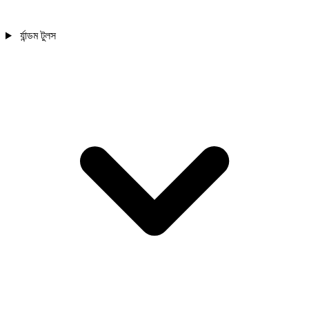
র্যান্ডম টুলস