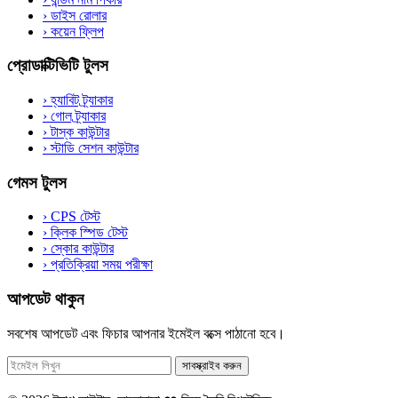
›
ডাইস রোলার
›
কয়েন ফ্লিপ
প্রোডাক্টিভিটি টুলস
›
হ্যাবিট ট্র্যাকার
›
গোল ট্র্যাকার
›
টাস্ক কাউন্টার
›
স্টাডি সেশন কাউন্টার
গেমস টুলস
›
CPS টেস্ট
›
ক্লিক স্পিড টেস্ট
›
স্কোর কাউন্টার
›
প্রতিক্রিয়া সময় পরীক্ষা
আপডেট থাকুন
সবশেষ আপডেট এবং ফিচার আপনার ইমেইল বক্সে পাঠানো হবে।
সাবস্ক্রাইব করুন