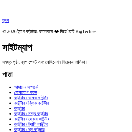
ব্লগ
© 2026 ট্যাপ কাউন্টার. ভালোবাসা ❤️ দিয়ে তৈরি
BigTechies
.
সাইটম্যাপ
সমস্ত পৃষ্ঠা, ব্লগ পোস্ট এবং পেজিনেশন লিঙ্কের তালিকা।
পাতা
আমাদের সম্পর্কে
যোগাযোগ করুন
কাউন্টার / অক্ষর কাউন্টার
কাউন্টার / ক্লিক কাউন্টার
কাউন্টার
কাউন্টার / নম্বর কাউন্টার
কাউন্টার / স্কোর কাউন্টার
কাউন্টার / ট্যালি কাউন্টার
কাউন্টার / শব্দ কাউন্টার