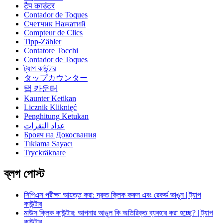
टैप काउंटर
Contador de Toques
Счетчик Нажатий
Compteur de Clics
Tipp-Zähler
Contatore Tocchi
Contador de Toques
ট্যাপ কাউন্টার
タップカウンター
탭 카운터
Kaunter Ketikan
Licznik Kliknięć
Penghitung Ketukan
عداد النقرات
Брояч на Докосвания
Tıklama Sayacı
Tryckräknare
ব্লগ পোস্ট
সিপিএস পরীক্ষা আয়ত্ত করা: দ্রুত ক্লিক করুন এবং রেকর্ড ভাঙুন | ট্যাপ
কাউন্টার
মাউস ক্লিক কাউন্টার: আপনার আঙুল কি অতিরিক্ত ব্যবহার করা হচ্ছে? | ট্যাপ
কাউন্টার