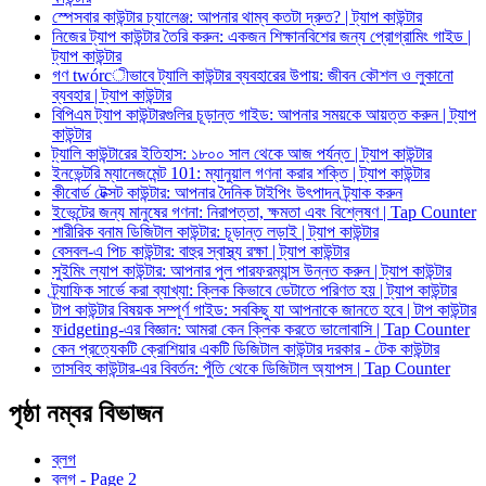
স্পেসবার কাউন্টার চ্যালেঞ্জ: আপনার থাম্ব কতটা দ্রুত? | ট্যাপ কাউন্টার
নিজের ট্যাপ কাউন্টার তৈরি করুন: একজন শিক্ষানবিশের জন্য প্রোগ্রামিং গাইড |
ট্যাপ কাউন্টার
গণ twórcীভাবে ট্যালি কাউন্টার ব্যবহারের উপায়: জীবন কৌশল ও লুকানো
ব্যবহার | ট্যাপ কাউন্টার
বিপিএম ট্যাপ কাউন্টারগুলির চূড়ান্ত গাইড: আপনার সময়কে আয়ত্ত করুন | ট্যাপ
কাউন্টার
ট্যালি কাউন্টারের ইতিহাস: ১৮০০ সাল থেকে আজ পর্যন্ত | ট্যাপ কাউন্টার
ইনভেন্টরি ম্যানেজমেন্ট 101: ম্যানুয়াল গণনা করার শক্তি | ট্যাপ কাউন্টার
কীবোর্ড টেক্সট কাউন্টার: আপনার দৈনিক টাইপিং উৎপাদন ট্র্যাক করুন
ইভেন্টের জন্য মানুষের গণনা: নিরাপত্তা, ক্ষমতা এবং বিশ্লেষণ | Tap Counter
শারীরিক বনাম ডিজিটাল কাউন্টার: চূড়ান্ত লড়াই | ট্যাপ কাউন্টার
বেসবল-এ পিচ কাউন্টার: বাহুর স্বাস্থ্য রক্ষা | ট্যাপ কাউন্টার
সুইমিং ল্যাপ কাউন্টার: আপনার পুল পারফরম্যান্স উন্নত করুন | ট্যাপ কাউন্টার
ট্র্যাফিক সার্ভে করা ব্যাখ্যা: ক্লিক কিভাবে ডেটাতে পরিণত হয় | ট্যাপ কাউন্টার
টাপ কাউন্টার বিষয়ক সম্পূর্ণ গাইড: সবকিছু যা আপনাকে জানতে হবে | টাপ কাউন্টার
ফidgeting-এর বিজ্ঞান: আমরা কেন ক্লিক করতে ভালোবাসি | Tap Counter
কেন প্রত্যেকটি ক্রোশিয়ার একটি ডিজিটাল কাউন্টার দরকার - টেক কাউন্টার
তাসবিহ কাউন্টার-এর বিবর্তন: পুঁতি থেকে ডিজিটাল অ্যাপস | Tap Counter
পৃষ্ঠা নম্বর বিভাজন
ব্লগ
ব্লগ - Page 2