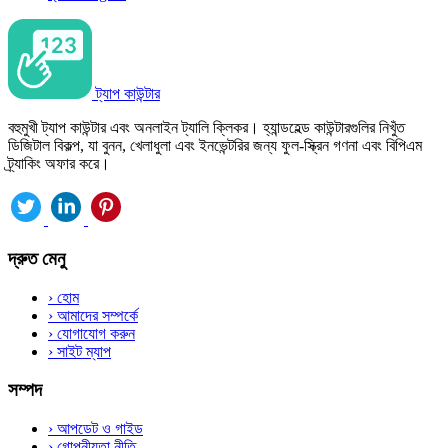
ট্যাপ কাউন্টার
বহুমুখী ট্যাপ কাউন্টার এবং অনলাইন ট্যালি ক্লিকর। হ্যান্ডহেল্ড কাউন্টারগুলির নিখুঁত
ডিজিটাল বিকল্প, যা বুনন, খেলাধুলা এবং ইনভেন্টরির জন্য ফুল-স্ক্রিন গণনা এবং বিপিএম
ট্র্যাকিং অফার করে।
দ্রুত মেনু
›
হোম
›
আমাদের সম্পর্কে
›
যোগাযোগ করুন
›
সাইট ম্যাপ
সম্পদ
›
আপডেট ও গাইড
›
গোপনীয়তা নীতি