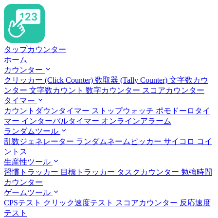
タップカウンター
ホーム
カウンター
クリッカー (Click Counter)
数取器 (Tally Counter)
文字数カウ
ンター
文字数カウント
数字カウンター
スコアカウンター
タイマー
カウントダウンタイマー
ストップウォッチ
ポモドーロタイ
マー
インターバルタイマー
オンラインアラーム
ランダムツール
乱数ジェネレーター
ランダムネームピッカー
サイコロ
コイ
ントス
生産性ツール
習慣トラッカー
目標トラッカー
タスクカウンター
勉強時間
カウンター
ゲームツール
CPSテスト
クリック速度テスト
スコアカウンター
反応速度
テスト