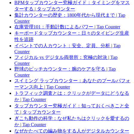
BPMタップカウンター究極ガイド：タイミングをマス
ターする | タップカウンター
集計カウンターの歴史：1800年代から現代まで | Tap
Counter
在庫管理101：手動計数によるパワー | Tap Counter
キーボードタップカウンター：日々のタイピング生産
性を追跡
イベントでの人カウント：安全、定員、分析 | Tap
Counter
フィジカル vs デジタル両替所：究極の対決 | Tap
Counter
野球のピッチカウンター：腕のケアを守る | Tap
Counter
スイミング ラップカウンター：あなたのプールパフォ
ーマンス向上 | Tap Counter
トラフィック調査とは：クリックがデータにどうなる
か | Tap Counter
タップカウンター究極ガイド：知っておくべきこと全
て | タップカウンター
ぎこち動作の科学：なぜ私たちはクリックを愛するの
か | Tap Counter
なぜかたべての編み物をする人がデジタルカウンター