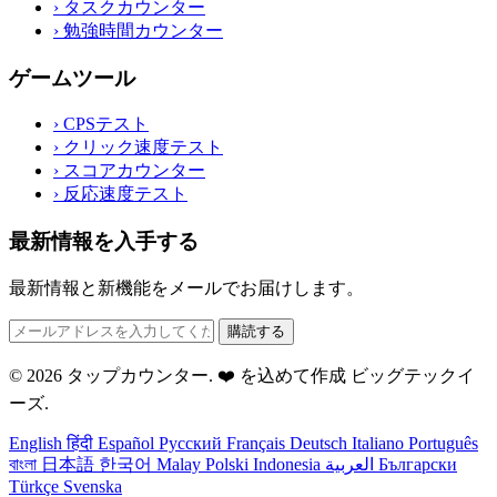
›
タスクカウンター
›
勉強時間カウンター
ゲームツール
›
CPSテスト
›
クリック速度テスト
›
スコアカウンター
›
反応速度テスト
最新情報を入手する
最新情報と新機能をメールでお届けします。
購読する
© 2026 タップカウンター. ❤️ を込めて作成
ビッグテックイ
ーズ
.
English
हिंदी
Español
Русский
Français
Deutsch
Italiano
Português
বাংলা
日本語
한국어
Malay
Polski
Indonesia
العربية
Български
Türkçe
Svenska