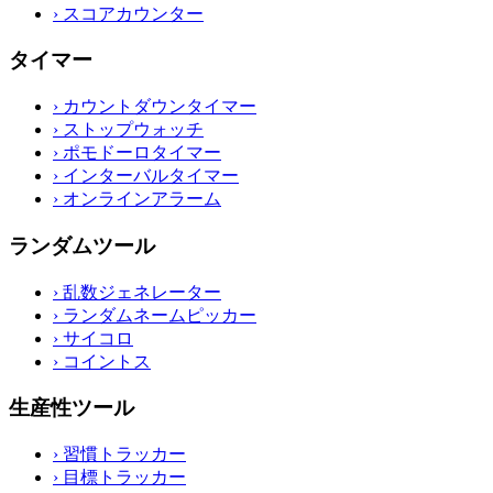
›
スコアカウンター
タイマー
›
カウントダウンタイマー
›
ストップウォッチ
›
ポモドーロタイマー
›
インターバルタイマー
›
オンラインアラーム
ランダムツール
›
乱数ジェネレーター
›
ランダムネームピッカー
›
サイコロ
›
コイントス
生産性ツール
›
習慣トラッカー
›
目標トラッカー