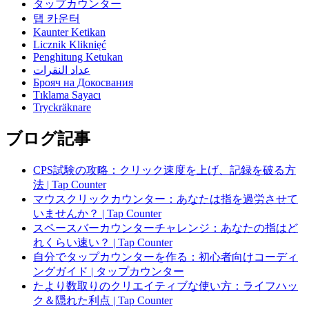
タップカウンター
탭 카운터
Kaunter Ketikan
Licznik Kliknięć
Penghitung Ketukan
عداد النقرات
Брояч на Докосвания
Tıklama Sayacı
Tryckräknare
ブログ記事
CPS試験の攻略：クリック速度を上げ、記録を破る方
法 | Tap Counter
マウスクリックカウンター：あなたは指を過労させて
いませんか？ | Tap Counter
スペースバーカウンターチャレンジ：あなたの指はど
れくらい速い？ | Tap Counter
自分でタップカウンターを作る：初心者向けコーディ
ングガイド | タップカウンター
たより数取りのクリエイティブな使い方：ライフハッ
ク＆隠れた利点 | Tap Counter