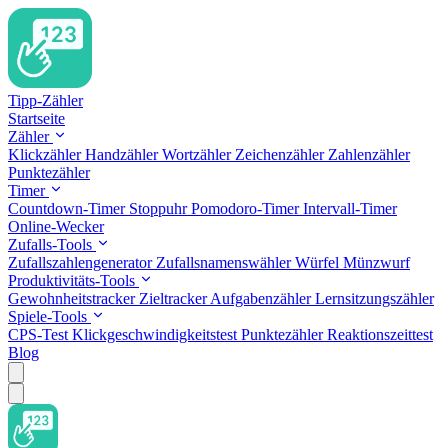
Tipp-Zähler
Startseite
Zähler
Klickzähler
Handzähler
Wortzähler
Zeichenzähler
Zahlenzähler
Punktezähler
Timer
Countdown-Timer
Stoppuhr
Pomodoro-Timer
Intervall-Timer
Online-Wecker
Zufalls-Tools
Zufallszahlengenerator
Zufallsnamenswähler
Würfel
Münzwurf
Produktivitäts-Tools
Gewohnheitstracker
Zieltracker
Aufgabenzähler
Lernsitzungszähler
Spiele-Tools
CPS-Test
Klickgeschwindigkeitstest
Punktezähler
Reaktionszeittest
Blog