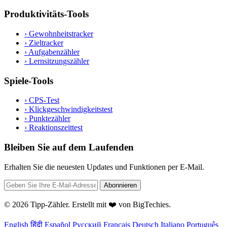
Produktivitäts-Tools
›
Gewohnheitstracker
›
Zieltracker
›
Aufgabenzähler
›
Lernsitzungszähler
Spiele-Tools
›
CPS-Test
›
Klickgeschwindigkeitstest
›
Punktezähler
›
Reaktionszeittest
Bleiben Sie auf dem Laufenden
Erhalten Sie die neuesten Updates und Funktionen per E-Mail.
Abonnieren
© 2026 Tipp-Zähler. Erstellt mit ❤️ von
BigTechies
.
English
हिंदी
Español
Русский
Français
Deutsch
Italiano
Português