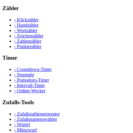
Zähler
›
Klickzähler
›
Handzähler
›
Wortzähler
›
Zeichenzähler
›
Zahlenzähler
›
Punktezähler
Timer
›
Countdown-Timer
›
Stoppuhr
›
Pomodoro-Timer
›
Intervall-Timer
›
Online-Wecker
Zufalls-Tools
›
Zufallszahlengenerator
›
Zufallsnamenswähler
›
Würfel
›
Münzwurf