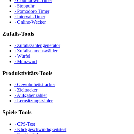
›
Countdown-Timer
›
Stoppuhr
›
Pomodoro-Timer
›
Intervall-Timer
›
Online-Wecker
Zufalls-Tools
›
Zufallszahlengenerator
›
Zufallsnamenswähler
›
Würfel
›
Münzwurf
Produktivitäts-Tools
›
Gewohnheitstracker
›
Zieltracker
›
Aufgabenzähler
›
Lernsitzungszähler
Spiele-Tools
›
CPS-Test
›
Klickgeschwindigkeitstest