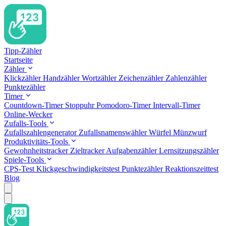
Tipp-Zähler
Startseite
Zähler
Klickzähler
Handzähler
Wortzähler
Zeichenzähler
Zahlenzähler
Punktezähler
Timer
Countdown-Timer
Stoppuhr
Pomodoro-Timer
Intervall-Timer
Online-Wecker
Zufalls-Tools
Zufallszahlengenerator
Zufallsnamenswähler
Würfel
Münzwurf
Produktivitäts-Tools
Gewohnheitstracker
Zieltracker
Aufgabenzähler
Lernsitzungszähler
Spiele-Tools
CPS-Test
Klickgeschwindigkeitstest
Punktezähler
Reaktionszeittest
Blog