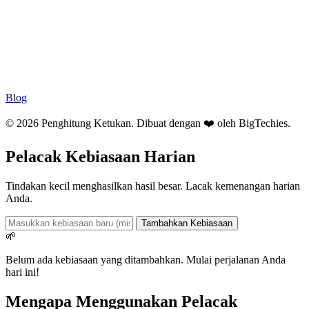
Blog
© 2026 Penghitung Ketukan. Dibuat dengan ❤️ oleh
BigTechies
.
Pelacak Kebiasaan Harian
Tindakan kecil menghasilkan hasil besar. Lacak kemenangan harian
Anda.
Tambahkan Kebiasaan
🌱
Belum ada kebiasaan yang ditambahkan. Mulai perjalanan Anda
hari ini!
Mengapa Menggunakan Pelacak