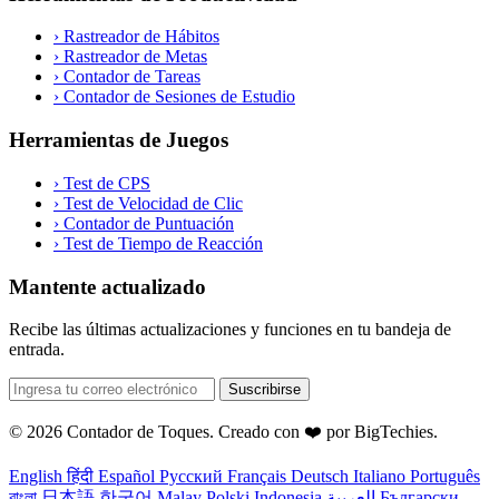
›
Rastreador de Hábitos
›
Rastreador de Metas
›
Contador de Tareas
›
Contador de Sesiones de Estudio
Herramientas de Juegos
›
Test de CPS
›
Test de Velocidad de Clic
›
Contador de Puntuación
›
Test de Tiempo de Reacción
Mantente actualizado
Recibe las últimas actualizaciones y funciones en tu bandeja de
entrada.
Suscribirse
© 2026 Contador de Toques. Creado con ❤️ por
BigTechies
.
English
हिंदी
Español
Русский
Français
Deutsch
Italiano
Português
বাংলা
日本語
한국어
Malay
Polski
Indonesia
العربية
Български