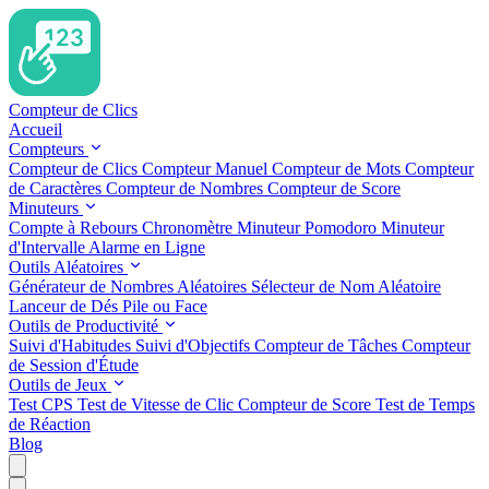
Compteur de Clics
Accueil
Compteurs
Compteur de Clics
Compteur Manuel
Compteur de Mots
Compteur
de Caractères
Compteur de Nombres
Compteur de Score
Minuteurs
Compte à Rebours
Chronomètre
Minuteur Pomodoro
Minuteur
d'Intervalle
Alarme en Ligne
Outils Aléatoires
Générateur de Nombres Aléatoires
Sélecteur de Nom Aléatoire
Lanceur de Dés
Pile ou Face
Outils de Productivité
Suivi d'Habitudes
Suivi d'Objectifs
Compteur de Tâches
Compteur
de Session d'Étude
Outils de Jeux
Test CPS
Test de Vitesse de Clic
Compteur de Score
Test de Temps
de Réaction
Blog