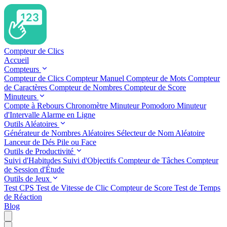
Compteur de Clics
Accueil
Compteurs
Compteur de Clics
Compteur Manuel
Compteur de Mots
Compteur
de Caractères
Compteur de Nombres
Compteur de Score
Minuteurs
Compte à Rebours
Chronomètre
Minuteur Pomodoro
Minuteur
d'Intervalle
Alarme en Ligne
Outils Aléatoires
Générateur de Nombres Aléatoires
Sélecteur de Nom Aléatoire
Lanceur de Dés
Pile ou Face
Outils de Productivité
Suivi d'Habitudes
Suivi d'Objectifs
Compteur de Tâches
Compteur
de Session d'Étude
Outils de Jeux
Test CPS
Test de Vitesse de Clic
Compteur de Score
Test de Temps
de Réaction
Blog