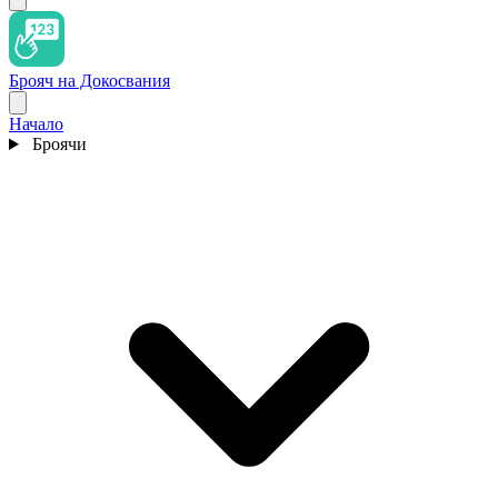
Брояч на Докосвания
Начало
Броячи