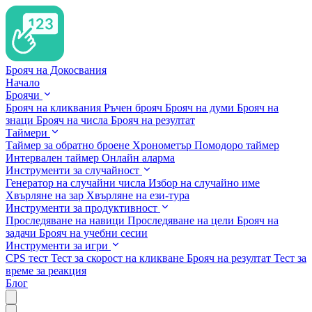
Брояч на Докосвания
Начало
Броячи
Брояч на кликвания
Ръчен брояч
Брояч на думи
Брояч на
знаци
Брояч на числа
Брояч на резултат
Таймери
Таймер за обратно броене
Хронометър
Помодоро таймер
Интервален таймер
Онлайн аларма
Инструменти за случайност
Генератор на случайни числа
Избор на случайно име
Хвърляне на зар
Хвърляне на ези-тура
Инструменти за продуктивност
Проследяване на навици
Проследяване на цели
Брояч на
задачи
Брояч на учебни сесии
Инструменти за игри
CPS тест
Тест за скорост на кликване
Брояч на резултат
Тест за
време за реакция
Блог