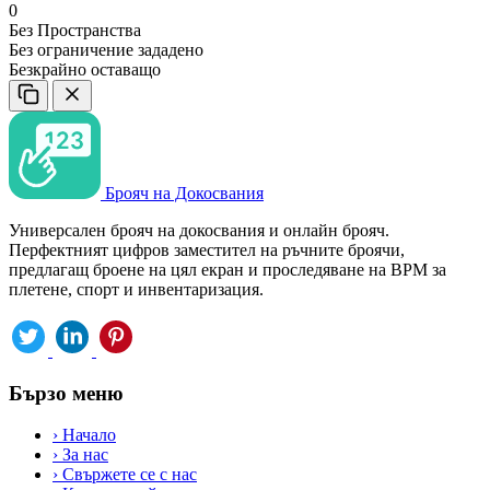
0
Без Пространства
Без ограничение зададено
Безкрайно оставащо
Брояч на Докосвания
Универсален брояч на докосвания и онлайн брояч.
Перфектният цифров заместител на ръчните броячи,
предлагащ броене на цял екран и проследяване на BPM за
плетене, спорт и инвентаризация.
Бързо меню
›
Начало
›
За нас
›
Свържете се с нас