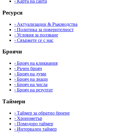
›
Карта на сайта
Ресурси
›
Актуализации & Ръководства
›
Политика за поверителност
›
Условия за ползване
›
Свържете се с нас
Броячи
›
Брояч на кликвания
›
Ръчен брояч
›
Брояч на думи
›
Брояч на знаци
›
Брояч на числа
›
Брояч на резултат
Таймери
›
Таймер за обратно броене
›
Хронометър
›
Помодоро таймер
›
Интервален таймер