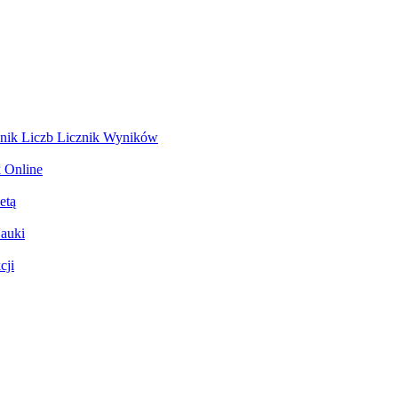
znik Liczb
Licznik Wyników
 Online
etą
Nauki
cji