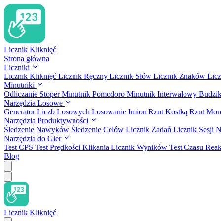
Licznik Kliknięć
Strona główna
Liczniki
Licznik Kliknięć
Licznik Ręczny
Licznik Słów
Licznik Znaków
Lic
Minutniki
Odliczanie
Stoper
Minutnik Pomodoro
Minutnik Interwałowy
Budzik
Narzędzia Losowe
Generator Liczb Losowych
Losowanie Imion
Rzut Kostką
Rzut Mon
Narzędzia Produktywności
Śledzenie Nawyków
Śledzenie Celów
Licznik Zadań
Licznik Sesji 
Narzędzia do Gier
Test CPS
Test Prędkości Klikania
Licznik Wyników
Test Czasu Reak
Blog
Licznik Kliknięć