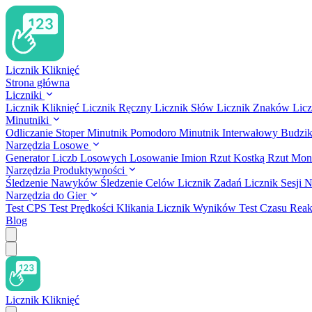
Licznik Kliknięć
Strona główna
Liczniki
Licznik Kliknięć
Licznik Ręczny
Licznik Słów
Licznik Znaków
Lic
Minutniki
Odliczanie
Stoper
Minutnik Pomodoro
Minutnik Interwałowy
Budzik
Narzędzia Losowe
Generator Liczb Losowych
Losowanie Imion
Rzut Kostką
Rzut Mon
Narzędzia Produktywności
Śledzenie Nawyków
Śledzenie Celów
Licznik Zadań
Licznik Sesji 
Narzędzia do Gier
Test CPS
Test Prędkości Klikania
Licznik Wyników
Test Czasu Reak
Blog
Licznik Kliknięć