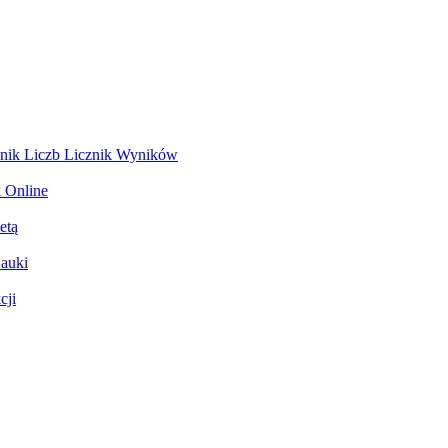
znik Liczb
Licznik Wyników
 Online
etą
Nauki
cji