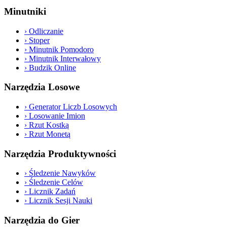
Minutniki
›
Odliczanie
›
Stoper
›
Minutnik Pomodoro
›
Minutnik Interwałowy
›
Budzik Online
Narzędzia Losowe
›
Generator Liczb Losowych
›
Losowanie Imion
›
Rzut Kostką
›
Rzut Monetą
Narzędzia Produktywności
›
Śledzenie Nawyków
›
Śledzenie Celów
›
Licznik Zadań
›
Licznik Sesji Nauki
Narzędzia do Gier