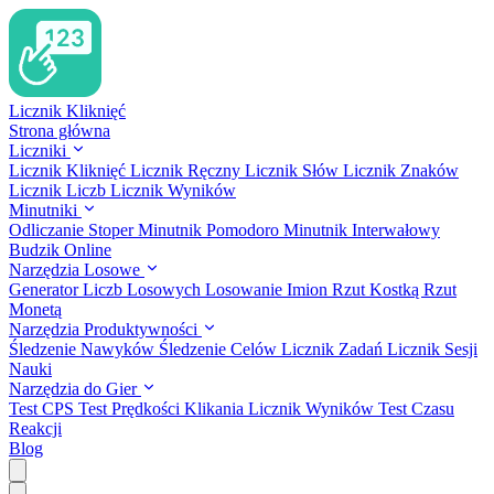
Licznik Kliknięć
Strona główna
Liczniki
Licznik Kliknięć
Licznik Ręczny
Licznik Słów
Licznik Znaków
Licznik Liczb
Licznik Wyników
Minutniki
Odliczanie
Stoper
Minutnik Pomodoro
Minutnik Interwałowy
Budzik Online
Narzędzia Losowe
Generator Liczb Losowych
Losowanie Imion
Rzut Kostką
Rzut
Monetą
Narzędzia Produktywności
Śledzenie Nawyków
Śledzenie Celów
Licznik Zadań
Licznik Sesji
Nauki
Narzędzia do Gier
Test CPS
Test Prędkości Klikania
Licznik Wyników
Test Czasu
Reakcji
Blog