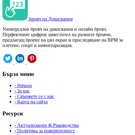
Брояч на Докосвания
Универсален брояч на докосвания и онлайн брояч.
Перфектният цифров заместител на ръчните броячи,
предлагащ броене на цял екран и проследяване на BPM за
плетене, спорт и инвентаризация.
Бързо меню
›
Начало
›
За нас
›
Свържете се с нас
›
Карта на сайта
Ресурси
›
Актуализации & Ръководства
›
Политика за поверителност