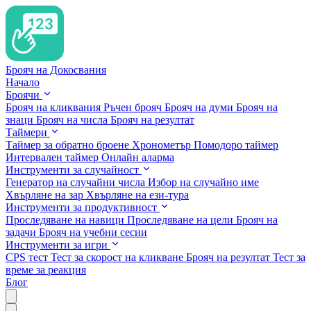
Брояч на Докосвания
Начало
Броячи
Брояч на кликвания
Ръчен брояч
Брояч на думи
Брояч на
знаци
Брояч на числа
Брояч на резултат
Таймери
Таймер за обратно броене
Хронометър
Помодоро таймер
Интервален таймер
Онлайн аларма
Инструменти за случайност
Генератор на случайни числа
Избор на случайно име
Хвърляне на зар
Хвърляне на ези-тура
Инструменти за продуктивност
Проследяване на навици
Проследяване на цели
Брояч на
задачи
Брояч на учебни сесии
Инструменти за игри
CPS тест
Тест за скорост на кликване
Брояч на резултат
Тест за
време за реакция
Блог