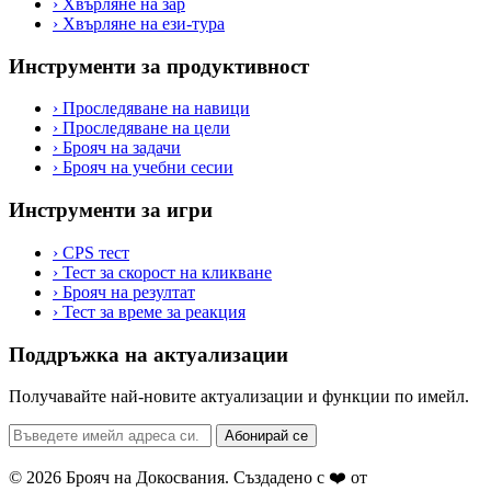
›
Хвърляне на зар
›
Хвърляне на ези-тура
Инструменти за продуктивност
›
Проследяване на навици
›
Проследяване на цели
›
Брояч на задачи
›
Брояч на учебни сесии
Инструменти за игри
›
CPS тест
›
Тест за скорост на кликване
›
Брояч на резултат
›
Тест за време за реакция
Поддръжка на актуализации
Получавайте най-новите актуализации и функции по имейл.
Абонирай се
© 2026 Брояч на Докосвания. Създадено с ❤️ от