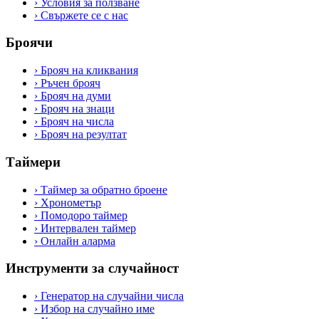
›
Условия за ползване
›
Свържете се с нас
Броячи
›
Брояч на кликвания
›
Ръчен брояч
›
Брояч на думи
›
Брояч на знаци
›
Брояч на числа
›
Брояч на резултат
Таймери
›
Таймер за обратно броене
›
Хронометър
›
Помодоро таймер
›
Интервален таймер
›
Онлайн аларма
Инструменти за случайност
›
Генератор на случайни числа
›
Избор на случайно име