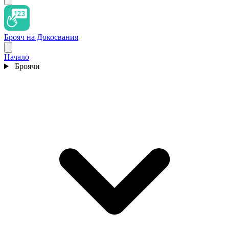
Брояч на Докосвания
Начало
Броячи