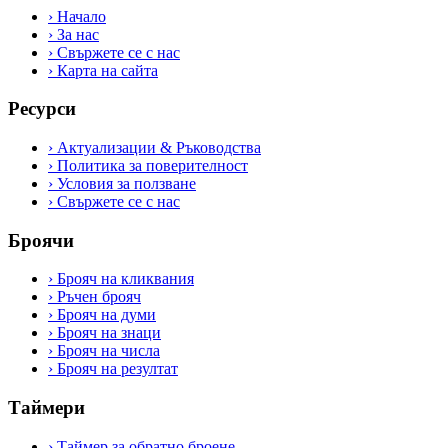
›
Начало
›
За нас
›
Свържете се с нас
›
Карта на сайта
Ресурси
›
Актуализации & Ръководства
›
Политика за поверителност
›
Условия за ползване
›
Свържете се с нас
Броячи
›
Брояч на кликвания
›
Ръчен брояч
›
Брояч на думи
›
Брояч на знаци
›
Брояч на числа
›
Брояч на резултат
Таймери
›
Таймер за обратно броене