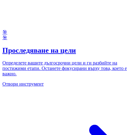
🎯
🎯
Проследяване на цели
Определете вашите дългосрочни цели и ги разбийте на
постижими етапи. Останете фокусирани върху това, което е
важно.
Отвори инструмент