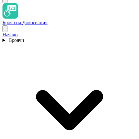
Брояч на Докосвания
Начало
Броячи