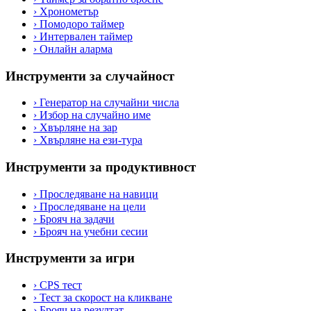
›
Хронометър
›
Помодоро таймер
›
Интервален таймер
›
Онлайн аларма
Инструменти за случайност
›
Генератор на случайни числа
›
Избор на случайно име
›
Хвърляне на зар
›
Хвърляне на ези-тура
Инструменти за продуктивност
›
Проследяване на навици
›
Проследяване на цели
›
Брояч на задачи
›
Брояч на учебни сесии
Инструменти за игри
›
CPS тест
›
Тест за скорост на кликване
›
Брояч на резултат