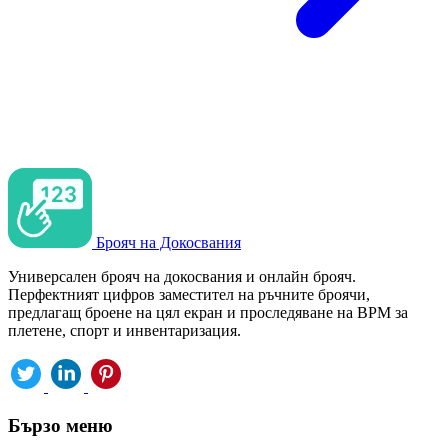
Брояч на Докосвания
Универсален брояч на докосвания и онлайн брояч.
Перфектният цифров заместител на ръчните броячи,
предлагащ броене на цял екран и проследяване на BPM за
плетене, спорт и инвентаризация.
Бързо меню