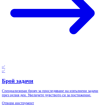
✅
✅
Брой задачи
Специализиран брояч за проследяване на изпълнени задачи
през целия ден. Увеличете чувството си за постижение.
Отвори инструмент