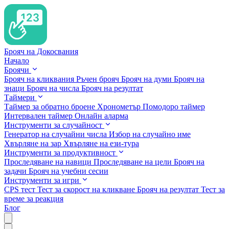
Брояч на Докосвания
Начало
Броячи
Брояч на кликвания
Ръчен брояч
Брояч на думи
Брояч на
знаци
Брояч на числа
Брояч на резултат
Таймери
Таймер за обратно броене
Хронометър
Помодоро таймер
Интервален таймер
Онлайн аларма
Инструменти за случайност
Генератор на случайни числа
Избор на случайно име
Хвърляне на зар
Хвърляне на ези-тура
Инструменти за продуктивност
Проследяване на навици
Проследяване на цели
Брояч на
задачи
Брояч на учебни сесии
Инструменти за игри
CPS тест
Тест за скорост на кликване
Брояч на резултат
Тест за
време за реакция
Блог