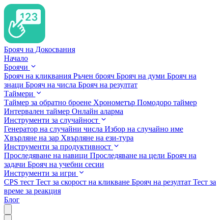
Брояч на Докосвания
Начало
Броячи
Брояч на кликвания
Ръчен брояч
Брояч на думи
Брояч на
знаци
Брояч на числа
Брояч на резултат
Таймери
Таймер за обратно броене
Хронометър
Помодоро таймер
Интервален таймер
Онлайн аларма
Инструменти за случайност
Генератор на случайни числа
Избор на случайно име
Хвърляне на зар
Хвърляне на ези-тура
Инструменти за продуктивност
Проследяване на навици
Проследяване на цели
Брояч на
задачи
Брояч на учебни сесии
Инструменти за игри
CPS тест
Тест за скорост на кликване
Брояч на резултат
Тест за
време за реакция
Блог