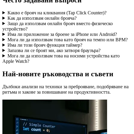
Какво е брояч на кликвания (Tap Click Counter)?
Как да използвам онлайн брояча?
Защо да използвам онлайн брояч вместо физическо
устройство?
Има ли приложение за броене за iPhone или Android?
Мога ли да използвам това като брояч на темпо или BPM?
Има ли този брояч функция таймер?
Запазва ли се броят ми, ако затворя браузъра?
Мога ли да използвам това на носими устройства като
Apple Watch?
Най-новите ръководства и съвети
Дълбоки анализи на техники за преброяване, подобряване на
ритъма и хакове за повишаване на продуктивността.