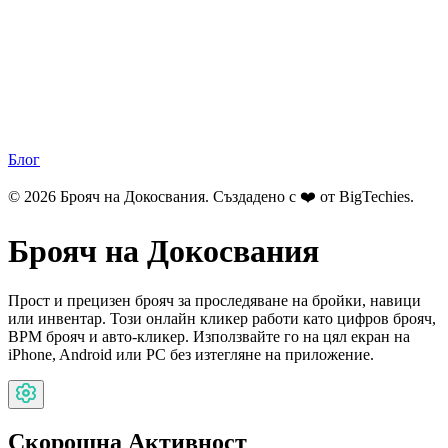
Блог
© 2026 Брояч на Докосвания. Създадено с ❤️ от
BigTechies
.
Брояч на Докосвания
Прост и прецизен брояч за проследяване на бройки, навици
или инвентар. Този онлайн кликер работи като цифров брояч,
BPM брояч и авто-кликер. Използвайте го на цял екран на
iPhone, Android или PC без изтегляне на приложение.
Скорошна Активност