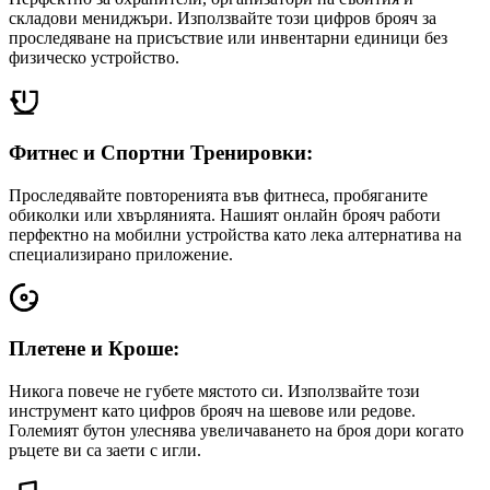
складови мениджъри. Използвайте този цифров брояч за
проследяване на присъствие или инвентарни единици без
физическо устройство.
Фитнес и Спортни Тренировки:
Проследявайте повторенията във фитнеса, пробяганите
обиколки или хвърлянията. Нашият онлайн брояч работи
перфектно на мобилни устройства като лека алтернатива на
специализирано приложение.
Плетене и Кроше:
Никога повече не губете мястото си. Използвайте този
инструмент като цифров брояч на шевове или редове.
Големият бутон улеснява увеличаването на броя дори когато
ръцете ви са заети с игли.