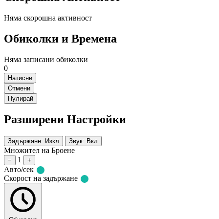
Няма скорошна активност
Обиколки и Времена
Няма записани обиколки
0
Натисни
Отмени
Нулирай
Разширени Настройки
Задържане: Изкл
Звук: Вкл
Множител на Броене
1
−
+
Авто/сек
Скорост на задържане