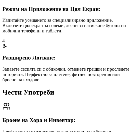
Режим на Приложение на Цял Екран:
Изпитайте усещането за специализирано приложение.
Включете цял екран за големи, лесни за натискане бутони на
мобилни телефони и таблети.
4
📝
Разширено Логване:
Запазете сесията си с обиколки, отменете грешки и проследете
историята. Перфектно за плетене, фитнес повторения или
броене на входове.
Чести Употреби
Броене на Хора и Инвентар:
Перфектно за охранители, организатори на събития и