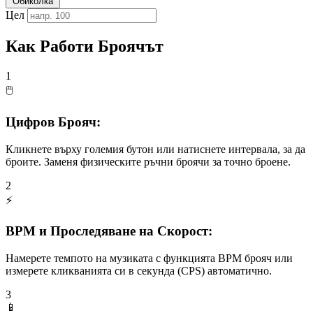
Обиколка
Цел
Как Работи Броячът
1
🖱️
Цифров Брояч:
Кликнете върху големия бутон или натиснете интервала, за да
броите. Заменя физическите ръчни броячи за точно броене.
2
⚡
BPM и Проследяване на Скорост:
Намерете темпото на музиката с функцията BPM брояч или
измерете кликванията си в секунда (CPS) автоматично.
3
📱