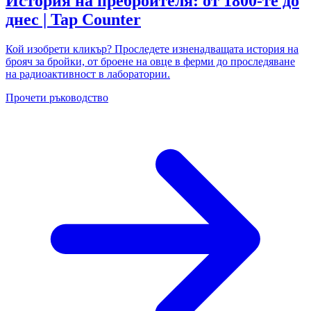
История на преброителя: от 1800-те до
днес | Tap Counter
Кой изобрети кликър? Проследете изненадващата история на
брояч за бройки, от броене на овце в ферми до проследяване
на радиоактивност в лаборатории.
Прочети ръководство