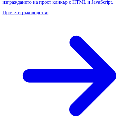
изграждането на прост кликър с HTML и JavaScript.
Прочети ръководство