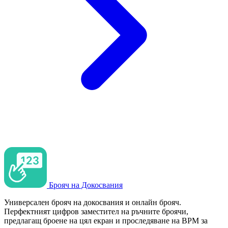
Брояч на Докосвания
Универсален брояч на докосвания и онлайн брояч.
Перфектният цифров заместител на ръчните броячи,
предлагащ броене на цял екран и проследяване на BPM за