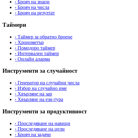
›
Брояч на знаци
›
Брояч на числа
›
Брояч на резултат
Таймери
›
Таймер за обратно броене
›
Хронометър
›
Помодоро таймер
›
Интервален таймер
›
Онлайн аларма
Инструменти за случайност
›
Генератор на случайни числа
›
Избор на случайно име
›
Хвърляне на зар
›
Хвърляне на ези-тура
Инструменти за продуктивност
›
Проследяване на навици
›
Проследяване на цели
›
Брояч на задачи