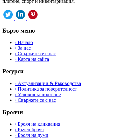
плетене, спорт и инвентаризация.
Бързо меню
›
Начало
›
За нас
›
Свържете се с нас
›
Карта на сайта
Ресурси
›
Актуализации & Ръководства
›
Политика за поверителност
›
Условия за ползване
›
Свържете се с нас
Броячи
›
Брояч на кликвания
›
Ръчен брояч
›
Брояч на думи