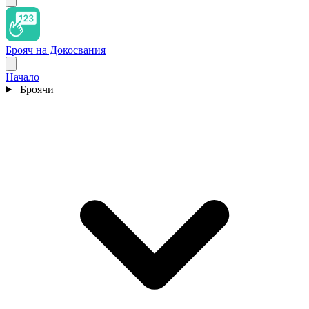
Брояч на Докосвания
Начало
Броячи