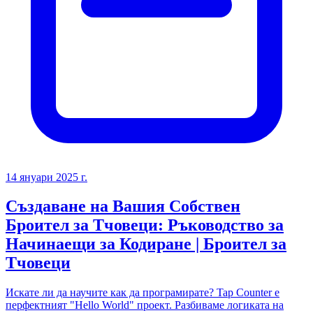
14 януари 2025 г.
Създаване на Вашия Собствен
Броител за Тчовеци: Ръководство за
Начинаещи за Кодиране | Броител за
Тчовеци
Искате ли да научите как да програмирате? Tap Counter е
перфектният "Hello World" проект. Разбиваме логиката на