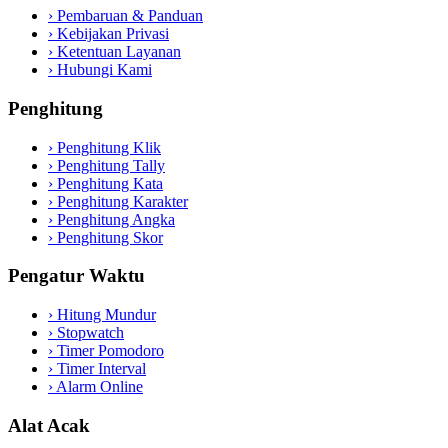
›
Pembaruan & Panduan
›
Kebijakan Privasi
›
Ketentuan Layanan
›
Hubungi Kami
Penghitung
›
Penghitung Klik
›
Penghitung Tally
›
Penghitung Kata
›
Penghitung Karakter
›
Penghitung Angka
›
Penghitung Skor
Pengatur Waktu
›
Hitung Mundur
›
Stopwatch
›
Timer Pomodoro
›
Timer Interval
›
Alarm Online
Alat Acak