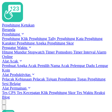
Penghitung Ketukan
Beranda
Penghitung
Penghitung Klik
Penghitung Tally
Penghitung Kata
Penghitung
Karakter
Penghitung Angka
Penghitung Skor
Pengatur Waktu
Hitung Mundur
Stopwatch
Timer Pomodoro
Timer Interval
Alarm
Online
Alat Acak
Pembuat Angka Acak
Pemilih Nama Acak
Pelempar Dadu
Lempar
Koin
Alat Produktivitas
Pelacak Kebiasaan
Pelacak Tujuan
Penghitung Tugas
Penghitung
Sesi Belajar
Alat Permainan
Tes CPS
Tes Kecepatan Klik
Penghitung Skor
Tes Waktu Reaksi
Blog