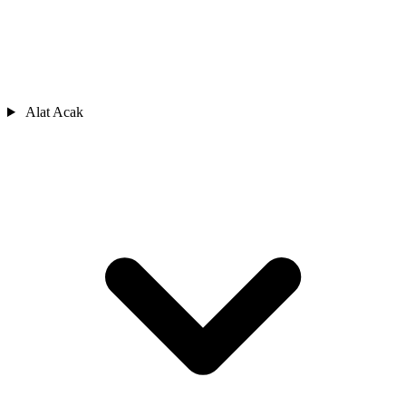
Alat Acak