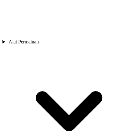
Alat Permainan