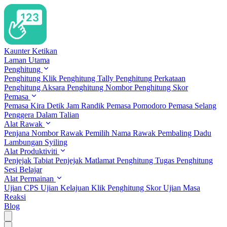
Kaunter Ketikan
Laman Utama
Penghitung
Penghitung Klik
Penghitung Tally
Penghitung Perkataan
Penghitung Aksara
Penghitung Nombor
Penghitung Skor
Pemasa
Pemasa Kira Detik
Jam Randik
Pemasa Pomodoro
Pemasa Selang
Penggera Dalam Talian
Alat Rawak
Penjana Nombor Rawak
Pemilih Nama Rawak
Pembaling Dadu
Lambungan Syiling
Alat Produktiviti
Penjejak Tabiat
Penjejak Matlamat
Penghitung Tugas
Penghitung
Sesi Belajar
Alat Permainan
Ujian CPS
Ujian Kelajuan Klik
Penghitung Skor
Ujian Masa
Reaksi
Blog