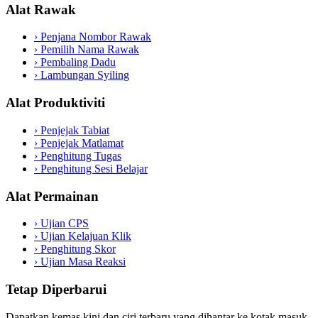
Alat Rawak
›
Penjana Nombor Rawak
›
Pemilih Nama Rawak
›
Pembaling Dadu
›
Lambungan Syiling
Alat Produktiviti
›
Penjejak Tabiat
›
Penjejak Matlamat
›
Penghitung Tugas
›
Penghitung Sesi Belajar
Alat Permainan
›
Ujian CPS
›
Ujian Kelajuan Klik
›
Penghitung Skor
›
Ujian Masa Reaksi
Tetap Diperbarui
Dapatkan kemas kini dan ciri terbaru yang dihantar ke kotak masuk