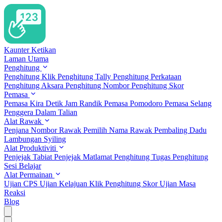
Kaunter Ketikan
Laman Utama
Penghitung
Penghitung Klik
Penghitung Tally
Penghitung Perkataan
Penghitung Aksara
Penghitung Nombor
Penghitung Skor
Pemasa
Pemasa Kira Detik
Jam Randik
Pemasa Pomodoro
Pemasa Selang
Penggera Dalam Talian
Alat Rawak
Penjana Nombor Rawak
Pemilih Nama Rawak
Pembaling Dadu
Lambungan Syiling
Alat Produktiviti
Penjejak Tabiat
Penjejak Matlamat
Penghitung Tugas
Penghitung
Sesi Belajar
Alat Permainan
Ujian CPS
Ujian Kelajuan Klik
Penghitung Skor
Ujian Masa
Reaksi
Blog