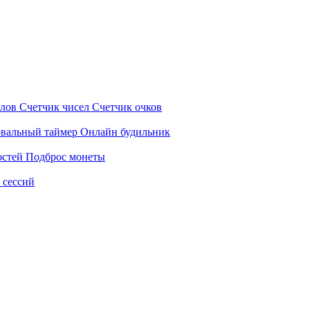
олов
Счетчик чисел
Счетчик очков
вальный таймер
Онлайн будильник
остей
Подброс монеты
 сессий