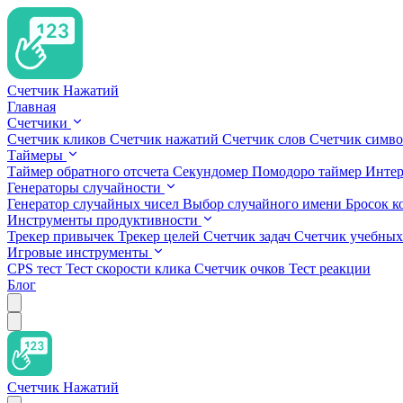
Счетчик Нажатий
Главная
Счетчики
Счетчик кликов
Счетчик нажатий
Счетчик слов
Счетчик симв
Таймеры
Таймер обратного отсчета
Секундомер
Помодоро таймер
Интер
Генераторы случайности
Генератор случайных чисел
Выбор случайного имени
Бросок к
Инструменты продуктивности
Трекер привычек
Трекер целей
Счетчик задач
Счетчик учебных
Игровые инструменты
CPS тест
Тест скорости клика
Счетчик очков
Тест реакции
Блог
Счетчик Нажатий