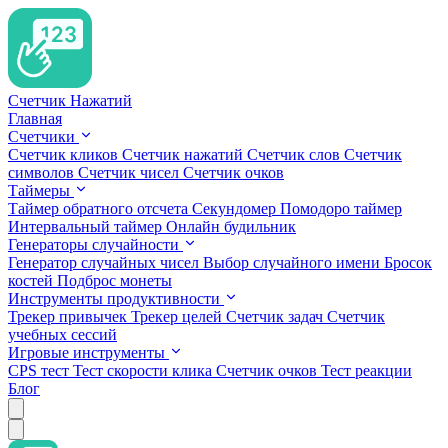
Счетчик Нажатий
Главная
Счетчики
Счетчик кликов
Счетчик нажатий
Счетчик слов
Счетчик
символов
Счетчик чисел
Счетчик очков
Таймеры
Таймер обратного отсчета
Секундомер
Помодоро таймер
Интервальный таймер
Онлайн будильник
Генераторы случайности
Генератор случайных чисел
Выбор случайного имени
Бросок
костей
Подброс монеты
Инструменты продуктивности
Трекер привычек
Трекер целей
Счетчик задач
Счетчик
учебных сессий
Игровые инструменты
CPS тест
Тест скорости клика
Счетчик очков
Тест реакции
Блог