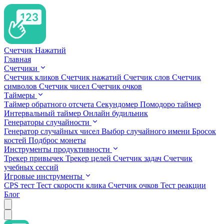
Счетчик Нажатий
Главная
Счетчики
Счетчик кликов
Счетчик нажатий
Счетчик слов
Счетчик
символов
Счетчик чисел
Счетчик очков
Таймеры
Таймер обратного отсчета
Секундомер
Помодоро таймер
Интервальный таймер
Онлайн будильник
Генераторы случайности
Генератор случайных чисел
Выбор случайного имени
Бросок
костей
Подброс монеты
Инструменты продуктивности
Трекер привычек
Трекер целей
Счетчик задач
Счетчик
учебных сессий
Игровые инструменты
CPS тест
Тест скорости клика
Счетчик очков
Тест реакции
Блог