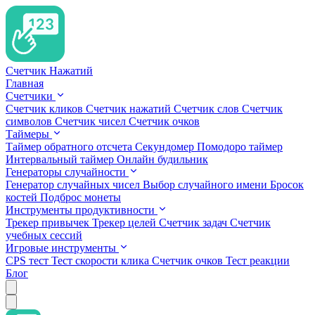
Счетчик Нажатий
Главная
Счетчики
Счетчик кликов
Счетчик нажатий
Счетчик слов
Счетчик
символов
Счетчик чисел
Счетчик очков
Таймеры
Таймер обратного отсчета
Секундомер
Помодоро таймер
Интервальный таймер
Онлайн будильник
Генераторы случайности
Генератор случайных чисел
Выбор случайного имени
Бросок
костей
Подброс монеты
Инструменты продуктивности
Трекер привычек
Трекер целей
Счетчик задач
Счетчик
учебных сессий
Игровые инструменты
CPS тест
Тест скорости клика
Счетчик очков
Тест реакции
Блог