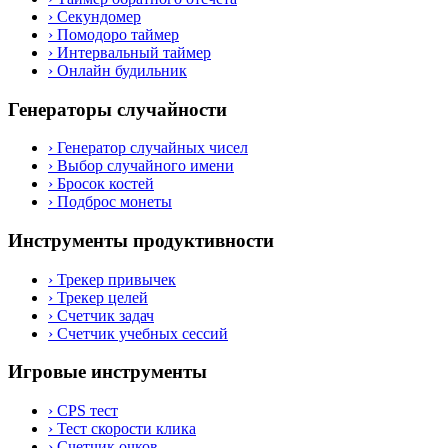
›
Секундомер
›
Помодоро таймер
›
Интервальный таймер
›
Онлайн будильник
Генераторы случайности
›
Генератор случайных чисел
›
Выбор случайного имени
›
Бросок костей
›
Подброс монеты
Инструменты продуктивности
›
Трекер привычек
›
Трекер целей
›
Счетчик задач
›
Счетчик учебных сессий
Игровые инструменты
›
CPS тест
›
Тест скорости клика
›
Счетчик очков