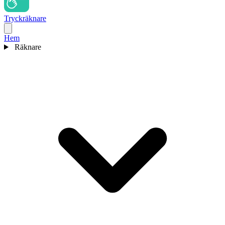
Tryckräknare
Hem
Räknare