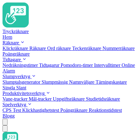
Tryckräknare
Hem
Räknare
Klickräknare
Räknare
Ord räknare
Teckenräknare
Nummerräknare
Poängräknare
Tidtagare
Nedräkningstimer
Tidtagarur
Pomodoro-timer
Intervalltimer
Online
Alarm
Slumpverktyg
Slumptalsgenerator
Slumpmässig Namnväljare
Tärningskastare
Singla Slant
Produktivitetsverktyg
Vane-tracker
Mål-tracker
Uppgiftsräknare
Studietidsräknare
Spelverktyg
CPS Test
Klickhastighetstest
Poängräknare
Reaktionstidstest
Blogg