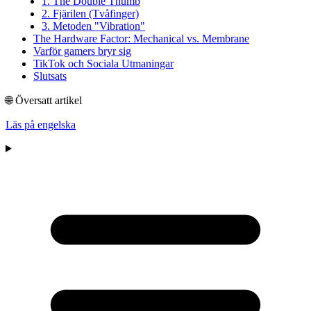
1. The Double Thumb
2. Fjärilen (Tvåfinger)
3. Metoden "Vibration"
The Hardware Factor: Mechanical vs. Membrane
Varför gamers bryr sig
TikTok och Sociala Utmaningar
Slutsats
🌐 Översatt artikel
Läs på engelska