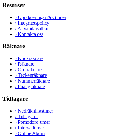
Resurser
›
Uppdateringar & Guider
›
Integritetspolicy
›
Användarvillkor
›
Kontakta oss
Räknare
›
Klickräknare
›
Räknare
›
Ord räknare
›
Teckenräknare
›
Nummerräknare
›
Poängräknare
Tidtagare
›
Nedräkningstimer
›
Tidtagarur
›
Pomodoro-timer
›
Intervalltimer
›
Online Alarm