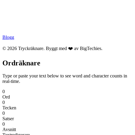
Blogg
© 2026 Tryckräknare. Byggt med ❤️ av
BigTechies
.
Ordräknare
Type or paste your text below to see word and character counts in
real-time.
0
Ord
0
Tecken
0
Satser
0
Avsnitt
Textredigerare