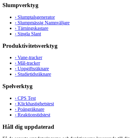
Slumpverktyg
›
Slumptalsgenerator
›
Slumpmässig Namnväljare
›
Tärningskastare
›
Singla Slant
Produktivitetsverktyg
›
Vane-tracker
›
Mål-tracker
›
Uppgiftsräknare
›
Studietidsräknare
Spelverktyg
›
CPS Test
›
Klickhastighetstest
›
Poängräknare
›
Reaktionstidstest
Håll dig uppdaterad