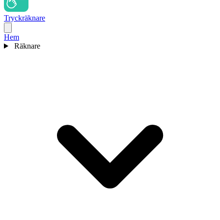
Tryckräknare
Hem
Räknare