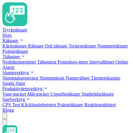
Tryckräknare
Hem
Räknare
Klickräknare
Räknare
Ord räknare
Teckenräknare
Nummerräknare
Poängräknare
Tidtagare
Nedräkningstimer
Tidtagarur
Pomodoro-timer
Intervalltimer
Online
Alarm
Slumpverktyg
Slumptalsgenerator
Slumpmässig Namnväljare
Tärningskastare
Singla Slant
Produktivitetsverktyg
Vane-tracker
Mål-tracker
Uppgiftsräknare
Studietidsräknare
Spelverktyg
CPS Test
Klickhastighetstest
Poängräknare
Reaktionstidstest
Blogg