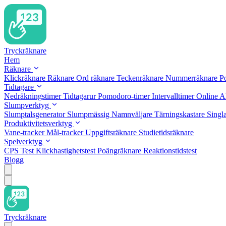
Tryckräknare
Hem
Räknare
Klickräknare
Räknare
Ord räknare
Teckenräknare
Nummerräknare
P
Tidtagare
Nedräkningstimer
Tidtagarur
Pomodoro-timer
Intervalltimer
Online A
Slumpverktyg
Slumptalsgenerator
Slumpmässig Namnväljare
Tärningskastare
Singla
Produktivitetsverktyg
Vane-tracker
Mål-tracker
Uppgiftsräknare
Studietidsräknare
Spelverktyg
CPS Test
Klickhastighetstest
Poängräknare
Reaktionstidstest
Blogg
Tryckräknare