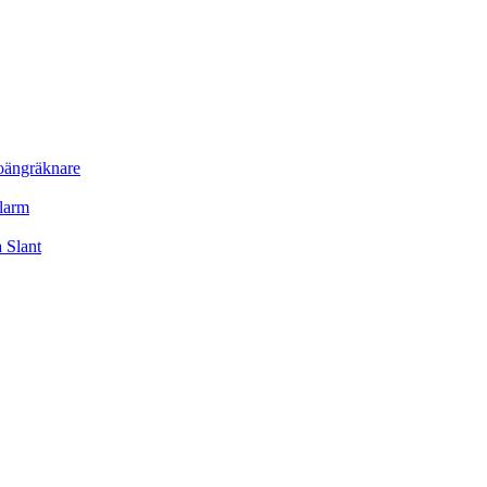
oängräknare
larm
 Slant