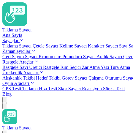
Tıklama Sayacı
Ana Sayfa
Sayaçlar
Tıklama Sayacı
Çetele Sayacı
Kelime Sayacı
Karakter Sayacı
Sayı S
Zamanlayıcılar
Geri Sayım Sayacı
Kronometre
Pomodoro Sayacı
Aralık Sayacı
Çevr
Rastgele Araçlar
Rastgele Sayı Üretici
Rastgele İsim Seçici
Zar Atma
Yazı Tura Atma
Üretkenlik Araçları
Alışkanlık Takibi
Hedef Takibi
Görev Sayacı
Çalışma Oturumu Saya
Oyun Araçları
CPS Testi
Tıklama Hızı Testi
Skor Sayacı
Reaksiyon Süresi Testi
Blog
Tıklama Sayacı