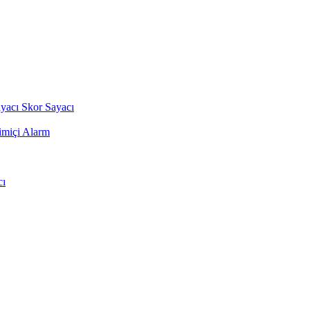
ayacı
Skor Sayacı
imiçi Alarm
cı