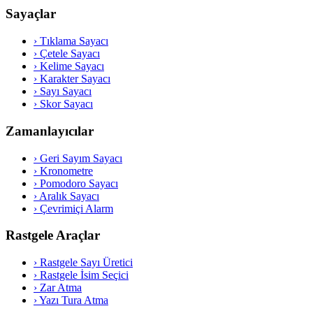
Sayaçlar
›
Tıklama Sayacı
›
Çetele Sayacı
›
Kelime Sayacı
›
Karakter Sayacı
›
Sayı Sayacı
›
Skor Sayacı
Zamanlayıcılar
›
Geri Sayım Sayacı
›
Kronometre
›
Pomodoro Sayacı
›
Aralık Sayacı
›
Çevrimiçi Alarm
Rastgele Araçlar
›
Rastgele Sayı Üretici
›
Rastgele İsim Seçici
›
Zar Atma
›
Yazı Tura Atma