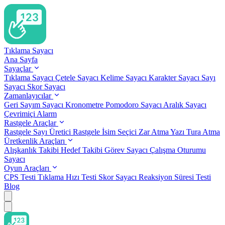
Tıklama Sayacı
Ana Sayfa
Sayaçlar
Tıklama Sayacı
Çetele Sayacı
Kelime Sayacı
Karakter Sayacı
Sayı
Sayacı
Skor Sayacı
Zamanlayıcılar
Geri Sayım Sayacı
Kronometre
Pomodoro Sayacı
Aralık Sayacı
Çevrimiçi Alarm
Rastgele Araçlar
Rastgele Sayı Üretici
Rastgele İsim Seçici
Zar Atma
Yazı Tura Atma
Üretkenlik Araçları
Alışkanlık Takibi
Hedef Takibi
Görev Sayacı
Çalışma Oturumu
Sayacı
Oyun Araçları
CPS Testi
Tıklama Hızı Testi
Skor Sayacı
Reaksiyon Süresi Testi
Blog