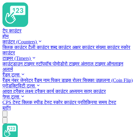
टैप काउंटर
होम
काउंटर (Counters)
क्लिक काउंटर
टैली काउंटर
शब्द काउंटर
अक्षर काउंटर
संख्या काउंटर
स्कोर
काउंटर
टाइमर (Timers)
काउंटडाउन टाइमर
स्टॉपवॉच
पोमोडोरो टाइमर
अंतराल टाइमर
ऑनलाइन
अलार्म
रैंडम टूल्स
रैंडम नंबर जेनरेटर
रैंडम नाम पिकर
डाइस रोलर
सिक्का उछालना (Coin Flip)
प्रोडक्टिविटी टूल्स
आदत ट्रैकर
लक्ष्य ट्रैकर
कार्य काउंटर
अध्ययन सत्र काउंटर
गेम्स टूल्स
CPS टेस्ट
क्लिक स्पीड टेस्ट
स्कोर काउंटर
प्रतिक्रिया समय टेस्ट
ब्लॉग