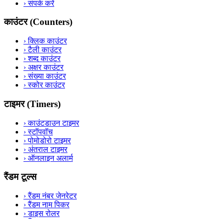
›
संपर्क करें
काउंटर (Counters)
›
क्लिक काउंटर
›
टैली काउंटर
›
शब्द काउंटर
›
अक्षर काउंटर
›
संख्या काउंटर
›
स्कोर काउंटर
टाइमर (Timers)
›
काउंटडाउन टाइमर
›
स्टॉपवॉच
›
पोमोडोरो टाइमर
›
अंतराल टाइमर
›
ऑनलाइन अलार्म
रैंडम टूल्स
›
रैंडम नंबर जेनरेटर
›
रैंडम नाम पिकर
›
डाइस रोलर