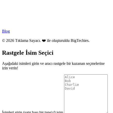
Blog
© 2026 Tıklama Sayacı. ❤️ ile oluşturuldu
BigTechies
.
Rastgele İsim Seçici
Aşağıdaki isimleri girin ve aracı rastgele bir kazanan seçmelerine
izin verin!
İsimleri girin (satır başı bir tane)
0 isim