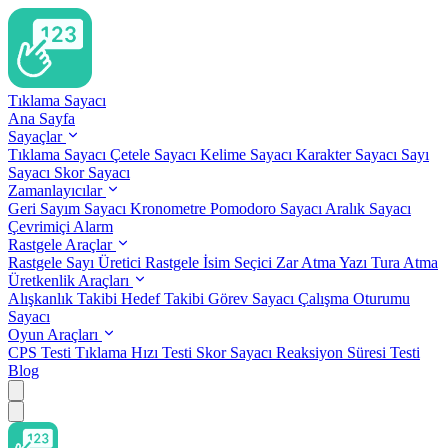
Tıklama Sayacı
Ana Sayfa
Sayaçlar
Tıklama Sayacı
Çetele Sayacı
Kelime Sayacı
Karakter Sayacı
Sayı
Sayacı
Skor Sayacı
Zamanlayıcılar
Geri Sayım Sayacı
Kronometre
Pomodoro Sayacı
Aralık Sayacı
Çevrimiçi Alarm
Rastgele Araçlar
Rastgele Sayı Üretici
Rastgele İsim Seçici
Zar Atma
Yazı Tura Atma
Üretkenlik Araçları
Alışkanlık Takibi
Hedef Takibi
Görev Sayacı
Çalışma Oturumu
Sayacı
Oyun Araçları
CPS Testi
Tıklama Hızı Testi
Skor Sayacı
Reaksiyon Süresi Testi
Blog