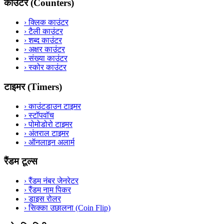
काउंटर (Counters)
›
क्लिक काउंटर
›
टैली काउंटर
›
शब्द काउंटर
›
अक्षर काउंटर
›
संख्या काउंटर
›
स्कोर काउंटर
टाइमर (Timers)
›
काउंटडाउन टाइमर
›
स्टॉपवॉच
›
पोमोडोरो टाइमर
›
अंतराल टाइमर
›
ऑनलाइन अलार्म
रैंडम टूल्स
›
रैंडम नंबर जेनरेटर
›
रैंडम नाम पिकर
›
डाइस रोलर
›
सिक्का उछालना (Coin Flip)