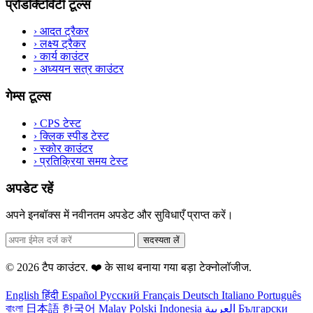
प्रोडक्टिविटी टूल्स
›
आदत ट्रैकर
›
लक्ष्य ट्रैकर
›
कार्य काउंटर
›
अध्ययन सत्र काउंटर
गेम्स टूल्स
›
CPS टेस्ट
›
क्लिक स्पीड टेस्ट
›
स्कोर काउंटर
›
प्रतिक्रिया समय टेस्ट
अपडेट रहें
अपने इनबॉक्स में नवीनतम अपडेट और सुविधाएँ प्राप्त करें।
सदस्यता लें
© 2026 टैप काउंटर. ❤️ के साथ बनाया गया
बड़ा टेक्नोलॉजीज
.
English
हिंदी
Español
Русский
Français
Deutsch
Italiano
Português
বাংলা
日本語
한국어
Malay
Polski
Indonesia
العربية
Български