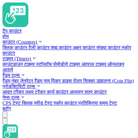
टैप काउंटर
होम
काउंटर (Counters)
क्लिक काउंटर
टैली काउंटर
शब्द काउंटर
अक्षर काउंटर
संख्या काउंटर
स्कोर
काउंटर
टाइमर (Timers)
काउंटडाउन टाइमर
स्टॉपवॉच
पोमोडोरो टाइमर
अंतराल टाइमर
ऑनलाइन
अलार्म
रैंडम टूल्स
रैंडम नंबर जेनरेटर
रैंडम नाम पिकर
डाइस रोलर
सिक्का उछालना (Coin Flip)
प्रोडक्टिविटी टूल्स
आदत ट्रैकर
लक्ष्य ट्रैकर
कार्य काउंटर
अध्ययन सत्र काउंटर
गेम्स टूल्स
CPS टेस्ट
क्लिक स्पीड टेस्ट
स्कोर काउंटर
प्रतिक्रिया समय टेस्ट
ब्लॉग