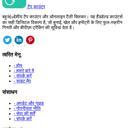
टैप काउंटर
बहु목uद्देशीय टैप काउंटर और ऑनलाइन टैली क्लिकर। यह हैंडहेल्ड काउंटर्स
का सही डिजिटल विकल्प है, जो बुनाई, खेल और इन्वेंट्री के लिए फुल-स्क्रीन
गिनती और बीपीएम ट्रैकिंग की सुविधा देता है।
त्वरित मेनू
›
होम
›
हमारे बारे में
›
संपर्क करें
›
साइट मैप
संसाधन
›
अपडेट और गाइड
›
गोपनीयता नीति
›
सेवा की शर्तें
›
संपर्क करें