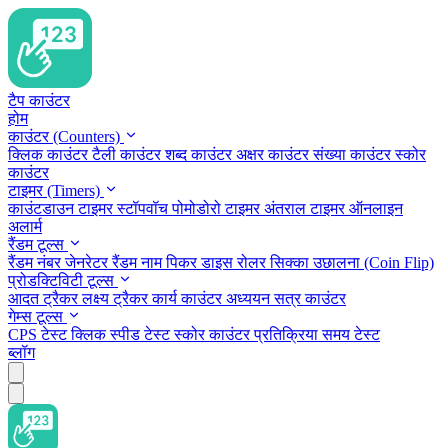
टैप काउंटर
होम
काउंटर (Counters)
क्लिक काउंटर
टैली काउंटर
शब्द काउंटर
अक्षर काउंटर
संख्या काउंटर
स्कोर
काउंटर
टाइमर (Timers)
काउंटडाउन टाइमर
स्टॉपवॉच
पोमोडोरो टाइमर
अंतराल टाइमर
ऑनलाइन
अलार्म
रैंडम टूल्स
रैंडम नंबर जेनरेटर
रैंडम नाम पिकर
डाइस रोलर
सिक्का उछालना (Coin Flip)
प्रोडक्टिविटी टूल्स
आदत ट्रैकर
लक्ष्य ट्रैकर
कार्य काउंटर
अध्ययन सत्र काउंटर
गेम्स टूल्स
CPS टेस्ट
क्लिक स्पीड टेस्ट
स्कोर काउंटर
प्रतिक्रिया समय टेस्ट
ब्लॉग