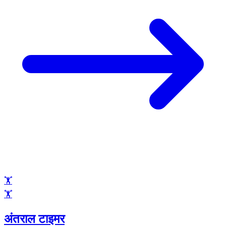
🏋️
🏋️
अंतराल टाइमर