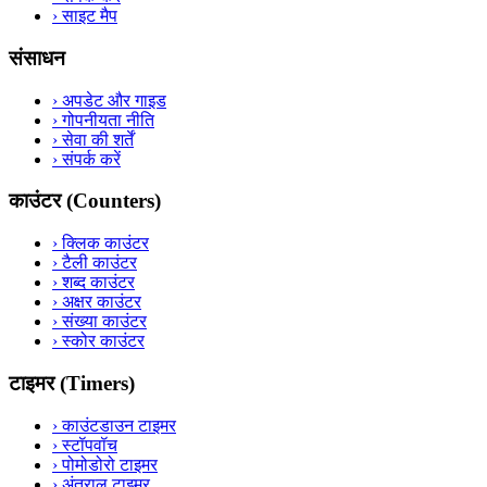
›
साइट मैप
संसाधन
›
अपडेट और गाइड
›
गोपनीयता नीति
›
सेवा की शर्तें
›
संपर्क करें
काउंटर (Counters)
›
क्लिक काउंटर
›
टैली काउंटर
›
शब्द काउंटर
›
अक्षर काउंटर
›
संख्या काउंटर
›
स्कोर काउंटर
टाइमर (Timers)
›
काउंटडाउन टाइमर
›
स्टॉपवॉच
›
पोमोडोरो टाइमर
›
अंतराल टाइमर