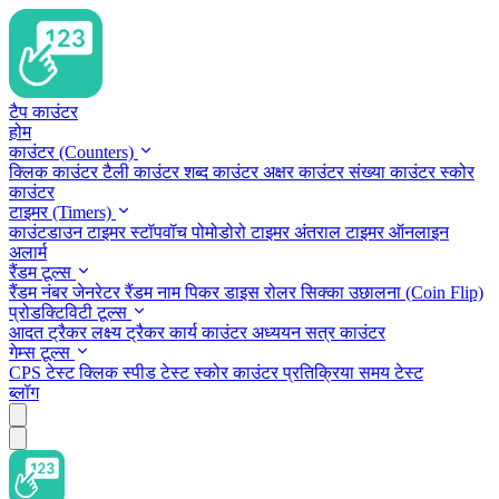
टैप काउंटर
होम
काउंटर (Counters)
क्लिक काउंटर
टैली काउंटर
शब्द काउंटर
अक्षर काउंटर
संख्या काउंटर
स्कोर
काउंटर
टाइमर (Timers)
काउंटडाउन टाइमर
स्टॉपवॉच
पोमोडोरो टाइमर
अंतराल टाइमर
ऑनलाइन
अलार्म
रैंडम टूल्स
रैंडम नंबर जेनरेटर
रैंडम नाम पिकर
डाइस रोलर
सिक्का उछालना (Coin Flip)
प्रोडक्टिविटी टूल्स
आदत ट्रैकर
लक्ष्य ट्रैकर
कार्य काउंटर
अध्ययन सत्र काउंटर
गेम्स टूल्स
CPS टेस्ट
क्लिक स्पीड टेस्ट
स्कोर काउंटर
प्रतिक्रिया समय टेस्ट
ब्लॉग