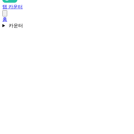
탭 카운터
홈
카운터