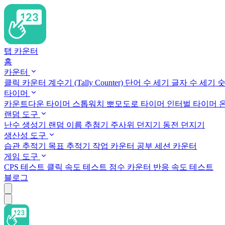
탭 카운터
홈
카운터
클릭 카운터
계수기 (Tally Counter)
단어 수 세기
글자 수 세기
숫
타이머
카운트다운 타이머
스톱워치
뽀모도로 타이머
인터벌 타이머
랜덤 도구
난수 생성기
랜덤 이름 추첨기
주사위 던지기
동전 던지기
생산성 도구
습관 추적기
목표 추적기
작업 카운터
공부 세션 카운터
게임 도구
CPS 테스트
클릭 속도 테스트
점수 카운터
반응 속도 테스트
블로그