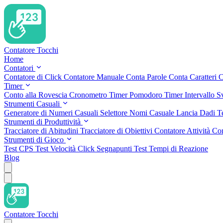
Contatore Tocchi
Home
Contatori
Contatore di Click
Contatore Manuale
Conta Parole
Conta Caratteri
C
Timer
Conto alla Rovescia
Cronometro
Timer Pomodoro
Timer Intervallo
S
Strumenti Casuali
Generatore di Numeri Casuali
Selettore Nomi Casuale
Lancia Dadi
T
Strumenti di Produttività
Tracciatore di Abitudini
Tracciatore di Obiettivi
Contatore Attività
Con
Strumenti di Gioco
Test CPS
Test Velocità Click
Segnapunti
Test Tempi di Reazione
Blog
Contatore Tocchi