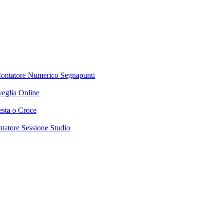
ontatore Numerico
Segnapunti
veglia Online
esta o Croce
tatore Sessione Studio