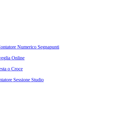
ontatore Numerico
Segnapunti
veglia Online
esta o Croce
tatore Sessione Studio