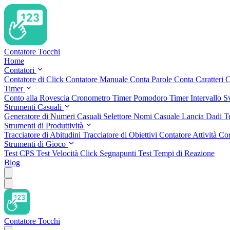
Contatore Tocchi
Home
Contatori
Contatore di Click
Contatore Manuale
Conta Parole
Conta Caratteri
C
Timer
Conto alla Rovescia
Cronometro
Timer Pomodoro
Timer Intervallo
S
Strumenti Casuali
Generatore di Numeri Casuali
Selettore Nomi Casuale
Lancia Dadi
T
Strumenti di Produttività
Tracciatore di Abitudini
Tracciatore di Obiettivi
Contatore Attività
Con
Strumenti di Gioco
Test CPS
Test Velocità Click
Segnapunti
Test Tempi di Reazione
Blog
Contatore Tocchi