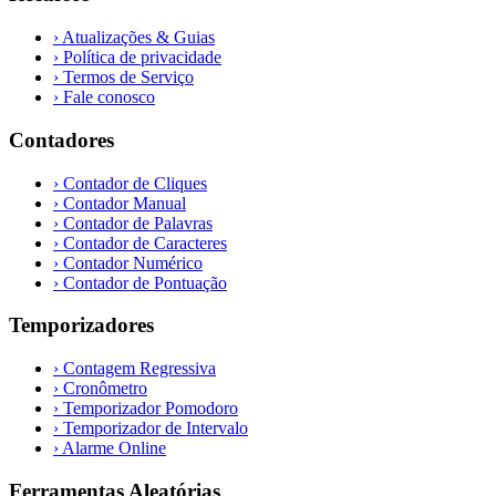
›
Atualizações & Guias
›
Política de privacidade
›
Termos de Serviço
›
Fale conosco
Contadores
›
Contador de Cliques
›
Contador Manual
›
Contador de Palavras
›
Contador de Caracteres
›
Contador Numérico
›
Contador de Pontuação
Temporizadores
›
Contagem Regressiva
›
Cronômetro
›
Temporizador Pomodoro
›
Temporizador de Intervalo
›
Alarme Online
Ferramentas Aleatórias