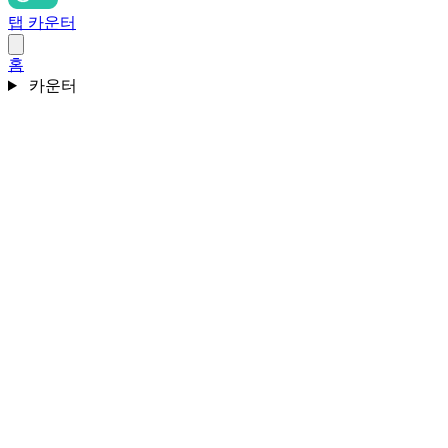
탭 카운터
홈
카운터