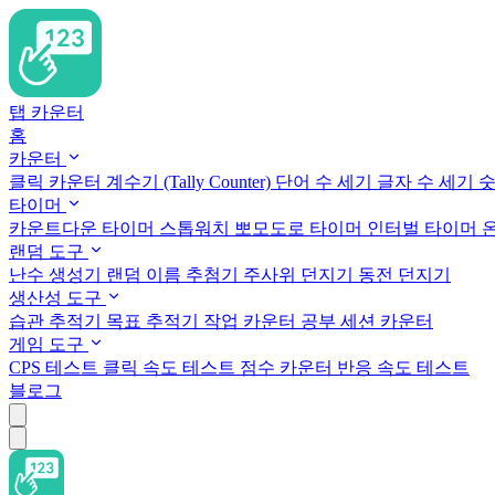
탭 카운터
홈
카운터
클릭 카운터
계수기 (Tally Counter)
단어 수 세기
글자 수 세기
숫
타이머
카운트다운 타이머
스톱워치
뽀모도로 타이머
인터벌 타이머
랜덤 도구
난수 생성기
랜덤 이름 추첨기
주사위 던지기
동전 던지기
생산성 도구
습관 추적기
목표 추적기
작업 카운터
공부 세션 카운터
게임 도구
CPS 테스트
클릭 속도 테스트
점수 카운터
반응 속도 테스트
블로그