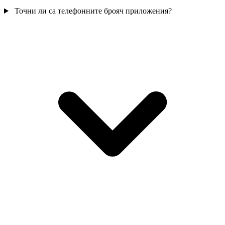
Точни ли са телефонните брояч приложения?