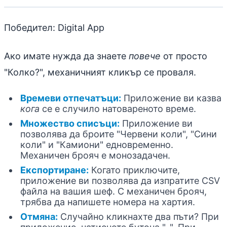
Победител: Digital App
Ако имате нужда да знаете
повече
от просто
"Колко?", механичният кликър се проваля.
Времеви отпечатъци:
Приложение ви казва
кога
се е случило натовареното време.
Множество списъци:
Приложение ви
позволява да броите "Червени коли", "Сини
коли" и "Камиони" едновременно.
Механичен брояч е монозадачен.
Експортиране:
Когато приключите,
приложение ви позволява да изпратите CSV
файла на вашия шеф. С механичен брояч,
трябва да напишете номера на хартия.
Отмяна:
Случайно кликнахте два пъти? При