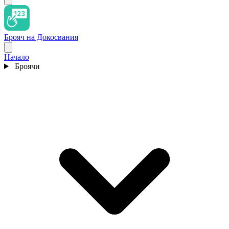
Брояч на Докосвания
Начало
Броячи