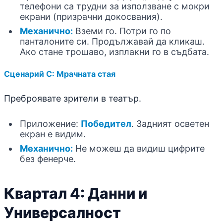
телефони са трудни за използване с мокри
екрани (призрачни докосвания).
Механично:
Вземи го. Потри го по
панталоните си. Продължавай да кликаш.
Ако стане трошаво, изплакни го в съдбата.
Сценарий C: Мрачната стая
Преброявате зрители в театър.
Приложение:
Победител
. Задният осветен
екран е видим.
Механично:
Не можеш да видиш цифрите
без фенерче.
Квартал 4: Данни и
Универсалност