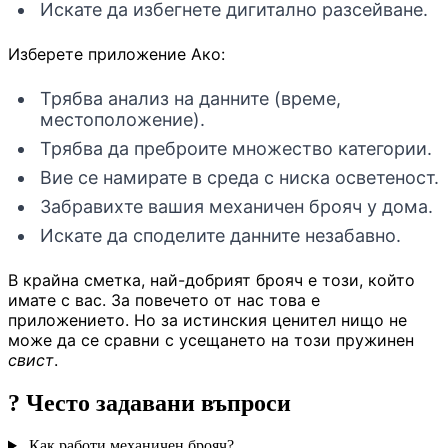
Искате да избегнете дигитално разсейване.
Изберете приложение Ако:
Трябва анализ на данните (време,
местоположение).
Трябва да преброите множество категории.
Вие се намирате в среда с ниска осветеност.
Забравихте вашия механичен брояч у дома.
Искате да споделите данните незабавно.
В крайна сметка, най-добрият брояч е този, който
имате с вас. За повечето от нас това е
приложението. Но за истинския ценител нищо не
може да се сравни с усещането на този пружинен
свист
.
?
Често задавани въпроси
Как работи механичен брояч?