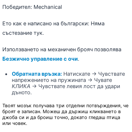
Победител: Mechanical
Ето как е написано на български: Няма
състезание тук.
Използването на механичен брояч позволява
Безжично управление с очи
.
Обратната връзка:
Натискате -> Чувствате
напрежението на пружината -> Чувате
КЛИКА
-> Чувствате левия лост да удари
дъното.
Твоят мозък получава три отделни потвърждения, че
броят е записан. Можеш да държиш кликването в
джоба си и да броиш точно, докато гледаш птица
или човек.