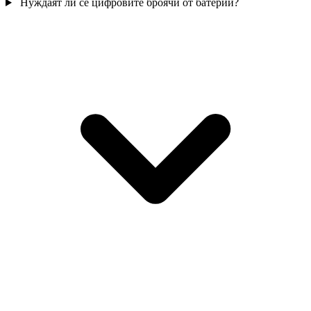
Нуждаят ли се цифровите броячи от батерии?