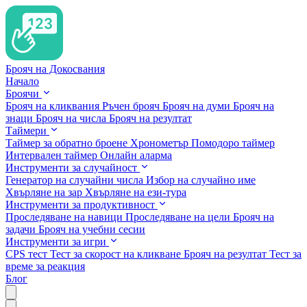
Брояч на Докосвания
Начало
Броячи
Брояч на кликвания
Ръчен брояч
Брояч на думи
Брояч на
знаци
Брояч на числа
Брояч на резултат
Таймери
Таймер за обратно броене
Хронометър
Помодоро таймер
Интервален таймер
Онлайн аларма
Инструменти за случайност
Генератор на случайни числа
Избор на случайно име
Хвърляне на зар
Хвърляне на ези-тура
Инструменти за продуктивност
Проследяване на навици
Проследяване на цели
Брояч на
задачи
Брояч на учебни сесии
Инструменти за игри
CPS тест
Тест за скорост на кликване
Брояч на резултат
Тест за
време за реакция
Блог