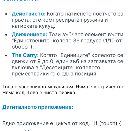
Действието:
Когато натиснете лостчето за
пръста, сте компресирате пружина и
натискате кукуц.
Движението:
Този зъбчаст елемент върти
"Единствените" колело 36 градуса (1/10 от
оборот).
The Carry:
Когато "Единиците" колелото се
движи от 9 до 0, един зъб на заглавката се
включва в "Десетиците" колелото,
премествайки го с една позиция.
Това е часовников механизъм. Няма електричество.
Няма код. Това е чиста физика.
Дигиталното приложение:
Едно приложение е цикъл от код. `If (touch) {