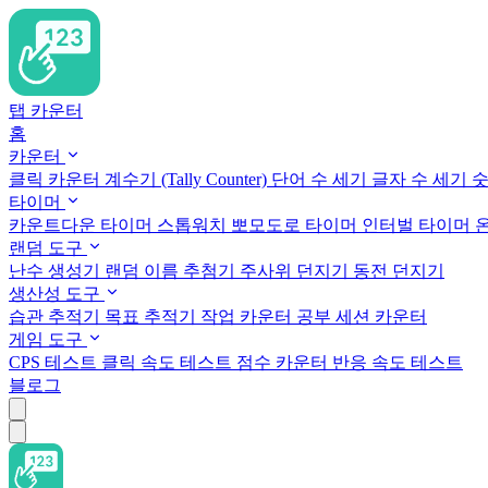
탭 카운터
홈
카운터
클릭 카운터
계수기 (Tally Counter)
단어 수 세기
글자 수 세기
숫
타이머
카운트다운 타이머
스톱워치
뽀모도로 타이머
인터벌 타이머
랜덤 도구
난수 생성기
랜덤 이름 추첨기
주사위 던지기
동전 던지기
생산성 도구
습관 추적기
목표 추적기
작업 카운터
공부 세션 카운터
게임 도구
CPS 테스트
클릭 속도 테스트
점수 카운터
반응 속도 테스트
블로그