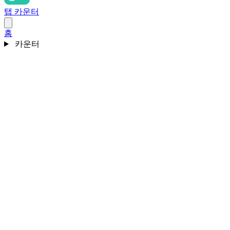
탭 카운터
홈
카운터