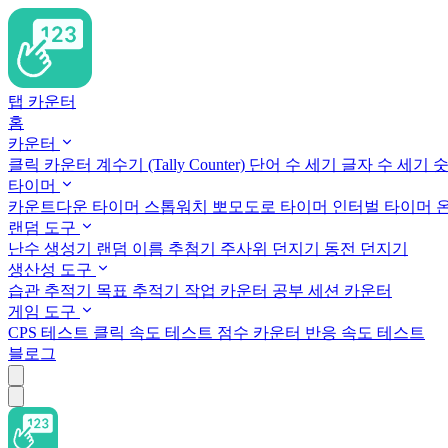
탭 카운터
홈
카운터
클릭 카운터
계수기 (Tally Counter)
단어 수 세기
글자 수 세기
숫
타이머
카운트다운 타이머
스톱워치
뽀모도로 타이머
인터벌 타이머
랜덤 도구
난수 생성기
랜덤 이름 추첨기
주사위 던지기
동전 던지기
생산성 도구
습관 추적기
목표 추적기
작업 카운터
공부 세션 카운터
게임 도구
CPS 테스트
클릭 속도 테스트
점수 카운터
반응 속도 테스트
블로그