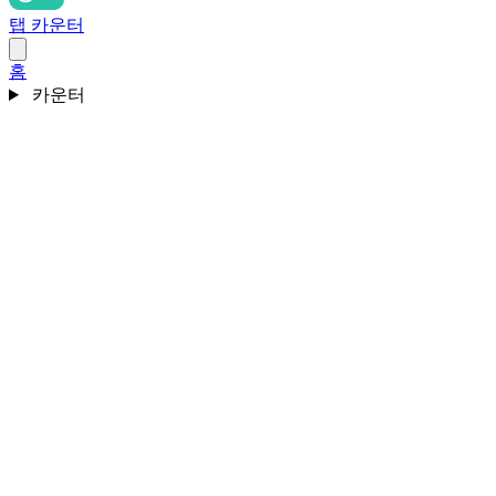
탭 카운터
홈
카운터