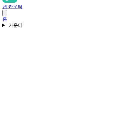
탭 카운터
홈
카운터