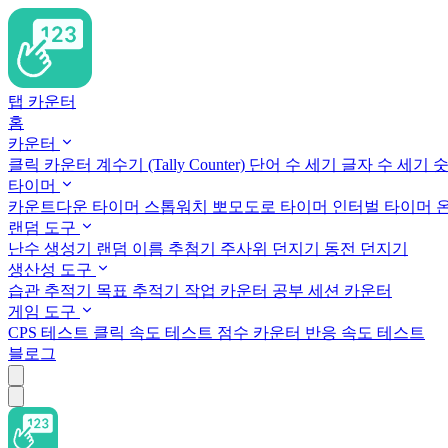
탭 카운터
홈
카운터
클릭 카운터
계수기 (Tally Counter)
단어 수 세기
글자 수 세기
숫
타이머
카운트다운 타이머
스톱워치
뽀모도로 타이머
인터벌 타이머
랜덤 도구
난수 생성기
랜덤 이름 추첨기
주사위 던지기
동전 던지기
생산성 도구
습관 추적기
목표 추적기
작업 카운터
공부 세션 카운터
게임 도구
CPS 테스트
클릭 속도 테스트
점수 카운터
반응 속도 테스트
블로그